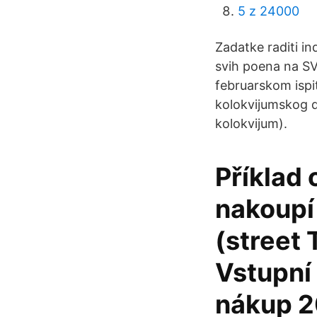
5 z 24000
Zadatke raditi i
svih poena na S
februarskom ispit
kolokvijumskog de
kolokvijum).
Příklad 
nakoupí
(street 
Vstupní 
nákup 2