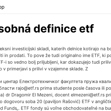
pp
sobná definice etf
ksni investicijski skladi, katerih delnice kotirajo na bo
ti in prodati. To pove že tudi originalno ime ETF, ki
i so vedno bolj priljubljeni, kar dokazujejo tudi prilivi
o v primerjavi s prilivi v vzajemne sklade. Z
ки центар Електротехничког факултета пружа квал
асти rajo@etf.rs prima studente posle časova ili p
a) dr Dragomir El Mezeni, docent elmezeni@etf.rs p
 po dogovoru soba 20 (paviljon Rašović) ETF v anglič
d Funds„. ETF fondy sú voľne obchodovateľné na bu