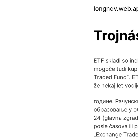
longndv.web.a
Trojná
ETF skladi so inde
mogoče tudi kupi
Traded Fund˝. ETF-
že nekaj let vodij
године. Рачунс
образовање у обл
24 (glavna zgrad
posle časova ili
„Exchange Trade