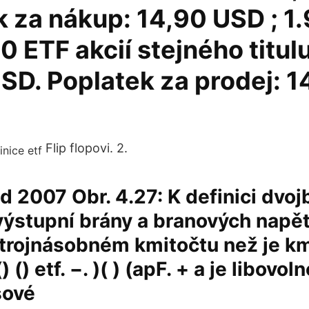
 za nákup: 14,90 USD ; 1
0 ETF akcií stejného titul
SD. Poplatek za prodej: 1
Flip flopovi. 2.
ad 2007 Obr. 4.27: K definici dvoj
výstupní brány a branových napět
 trojnásobném kmitočtu než je k
) () etf. −. )( ) (apF. + a je libovol
sové