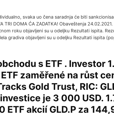
ndividualno, svaka uo čena saradnja će biti sankcion
VA TRI DOMA ĆA ZADATKA! Obaveštenja 24.02.2021. Re
nom roku objavljeni su u odeljku Rezultati ispita. Rezu
la gradiva objavljeni su u odeljku Rezultati ispita (p
obchodu s ETF . Investor 1
 ETF zaměřené na růst cen
Tracks Gold Trust, RIC: GL
investice je 3 000 USD. 1
0 ETF akcií GLD.P za 144,