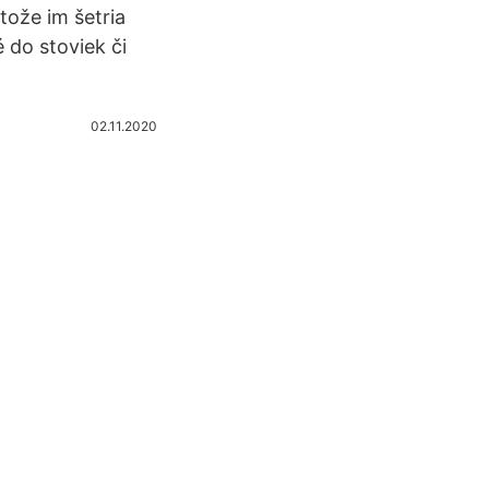
etože im šetria
 do stoviek či
02.11.2020