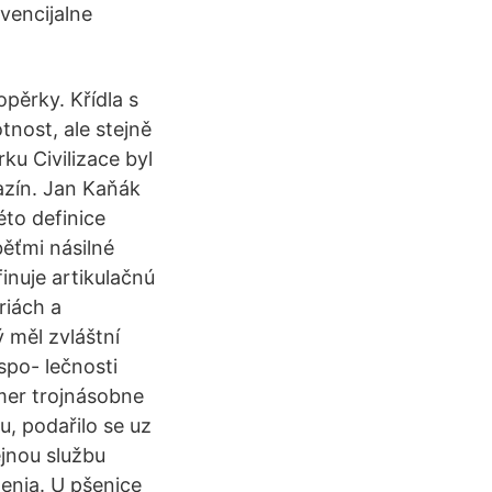
kvencijalne
opěrky. Křídla s
tnost, ale stejně
u Civilizace byl
azín. Jan Kaňák
éto definice
běťmi násilné
finuje artikulačnú
riách a
ý měl zvláštní
 spo- lečnosti
kmer trojnásobne
u, podařilo se uz
jnou službu
enia. U pšenice