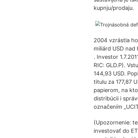
kupnju/prodaju.
2004 vzrástla ho
miliárd USD nad 
. Investor 1.7.20
RIC: GLD.P). Vstu
144,93 USD. Popl
titulu za 177,87
papierom, na kto
distribúcii i sp
označením „UCIT
(Upozornenie: ten
investovať do ET