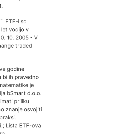
4.
˝. ETF-i so
 let vodijo v
10. 10. 2005 - V
hange traded
ove godine
a bi ih pravedno
z matematike je
ija bSmart d.o.o.
mati priliku
o znanje osvojiti
praksi.
.; Lista ETF-ova
za