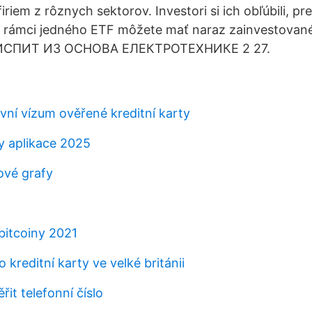
iriem z rôznych sektorov. Investori si ich obľúbili, pr
V rámci jedného ETF môžete mať naraz zainvestované
m. ИСПИТ ИЗ ОСНОВА ЕЛЕКТРОТЕХНИКЕ 2 27.
ní vízum ověřené kreditní karty
y aplikace 2025
ové grafy
itcoiny 2021
 kreditní karty ve velké británii
it telefonní číslo