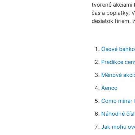
tvorené akciami f
čas a poplatky. 
desiatok firie
Osové bankov
Predikce cen
Měnové akci
Aenco
Como minar b
Náhodné číslo
Jak mohu ověř