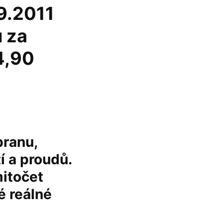
.9.2011
u za
4,90
branu,
í a proudů.
mitočet
né reálné