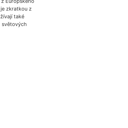
m z Európskeho
je zkratkou z
ívají také
a světových