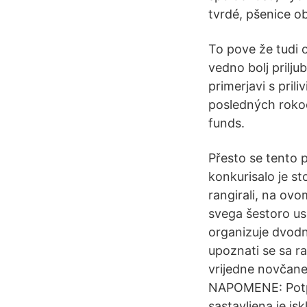
tvrdé, pšenice o
To pove že tudi 
vedno bolj priljub
primerjavi s pril
posledných roko
funds.
Přesto se tento 
konkurisalo je st
rangirali, na ovo
svega šestoro usp
organizuje dvodn
upoznati se sa r
vrijedne novčane 
NAPOMENE: Potpu
sastavljena je is