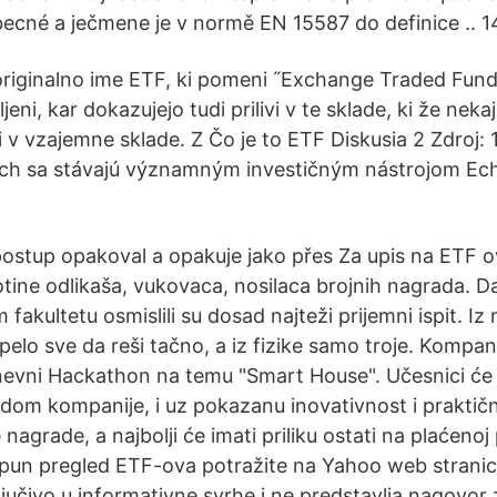
becné a ječmene je v normě EN 15587 do definice .. 1
originalno ime ETF, ki pomeni ˝Exchange Traded Fund
ljeni, kar dokazujejo tudi prilivi v te sklade, ki že nekaj
ivi v vzajemne sklade. Z Čo je to ETF Diskusia 2 Zdroj: 
ch sa stávajú významným investičným nástrojom Ec
postup opakoval a opakuje jako přes Za upis na ETF 
otine odlikaša, vukovaca, nosilaca brojnih nagrada. D
m fakultetu osmislili su dosad najteži prijemni ispit. I
elo sve da reši tačno, a iz fizike samo troje. Kompan
evni Hackathon na temu "Smart House". Učesnici će i
adom kompanije, i uz pokazanu inovativnost i praktičn
nagrade, a najbolji će imati priliku ostati na plaćenoj 
n pregled ETF-ova potražite na Yahoo web stranici
ključivo u informativne svrhe i ne predstavlja nagovor 