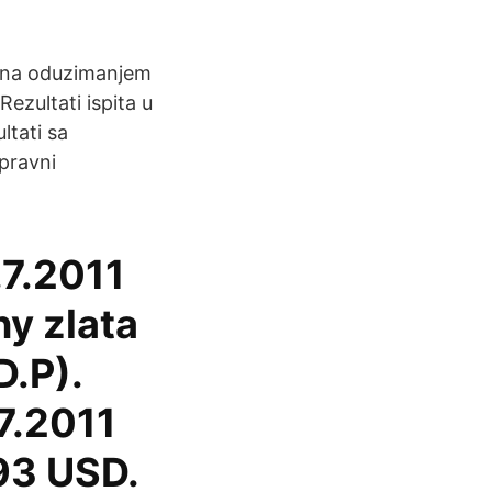
isana oduzimanjem
zultati ispita u
ltati sa
opravni
.7.2011
y zlata
D.P).
.7.2011
93 USD.