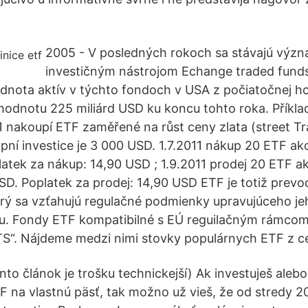
2005 - V posledných rokoch sa stávajú vý
investičným nástrojom Echange traded funds
dnota aktív v týchto fondoch v USA z počiatočnej h
hodnotu 225 miliárd USD ku koncu tohto roka. Příkl
11 nakoupí ETF zaměřené na růst ceny zlata (street Tr
pní investice je 3 000 USD. 1.7.2011 nákup 20 ETF akc
atek za nákup: 14,90 USD ; 1.9.2011 prodej 20 ETF ak
 USD. Poplatek za prodej: 14,90 USD ETF je totiž pre
rý sa vzťahujú regulačné podmienky upravujúceho jeh
rávu. Fondy ETF kompatibilné s EÚ reguilačným rámcom
S“. Nájdeme medzi nimi stovky populárnych ETF z ce
to článok je trošku technickejší) Ak investuješ alebo
F na vlastnú päsť, tak možno už vieš, že od stredy 2