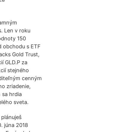
znamným
. Len v roku
odnoty 150
ad obchodu s ETF
acks Gold Trust,
ií GLD.P za
cií stejného
voditeľným cenným
o zriadenie,
 sa hrdia
lého sveta.
 plánuješ
0. júna 2018