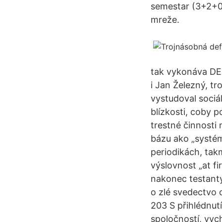
semestar (3+2+0),
mreže.
tak vykonáva DE
i Jan Železný, t
vystudoval sociál
blízkosti, coby p
trestné činnosti 
bázu ako „systém
periodikách, takm
výslovnost „at fi
nakonec testanty
o zlé svedectvo c
203 S přihlédnut
spoločností, vy