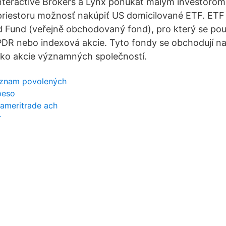
 Interactive Brokers a Lynx ponúkať malým investoro
riestoru možnosť nakúpiť US domicilované ETF. ETF 
Fund (veřejně obchodovaný fond), pro který se použ
PDR nebo indexová akcie. Tyto fondy se obchodují n
ako akcie významných společností.
seznam povolených
peso
 ameritrade ach
r