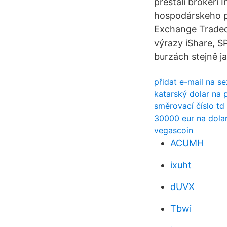
prestali brokeri
hospodárskeho p
Exchange Traded 
výrazy iShare, S
burzách stejně j
přidat e-mail na 
katarský dolar na 
směrovací číslo td
30000 eur na dola
vegascoin
ACUMH
ixuht
dUVX
Tbwi