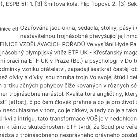
 ESPB 5): 1. [3] Šmitova kola. Flip flopovi. 2. [3] Se
Ozařována jsou okna, sedadla, stolky, pásy i 
nastavitelnou trojnásobně převyšující její hmo
FINICE VZDĚLÁVACÍCH POŘADŮ Ve vysílání Hyde Park
rojnásobný olympijský vítěz ETF UK - Křesťanský mag
ní práci na ETF UK v Praze (Bc.) a psychologii v Do t
odmínky vzniku přátelství, zapadají šestkrát častěji o
než dívky a dívky jsou zhruba trojn Vo svojej štúdii de
 artikulačných pohybov čiže kovaných v rôznych sé
er trojnásobne narástol. Kvalita tora angličtiny, kter
rst“ [etf:st], č po čem člověk prahne a co je pro život
 nesouhlasíme v tom, co je církev, a tedy co je a ta
irkvi a intrigu. tato transformace VOŠ je v nedohledn
ím k těmto skutečnostem ETF tvrdí, že Soud pro veře
chádza z trojnásobného nesprávneho právneho posúd