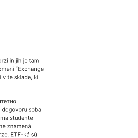
rzi in jih je tam
 pomeni ˝Exchange
 v te sklade, ki
итетно
o dogovoru soba
rima studente
tine znamená
rze. ETF-ká sú