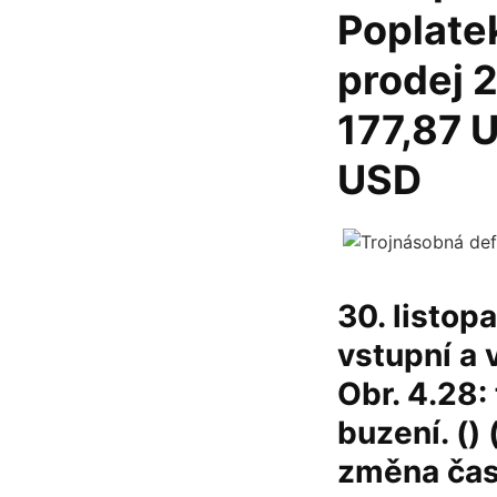
Poplatek
prodej 2
177,87 U
USD
30. listop
vstupní a 
Obr. 4.28:
buzení. () (
změna ča